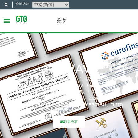
验证认证
分享
视听 (AV)
GTG集团是中国最受尊敬、最有信誉的测试、检验和认证公司之一。认证
机构包括：UL、ITS(Intertek)、TÜV、Eurofins、CQC、
认可机构包括：CNAS(L6214、L13753、L18872、IB1376)、
CMA(201819013768、202019014977、202319017087)、
A2LA(6947.01)、NVLAP(600177-0)、IECEE(TL541、TL777)
联系专家