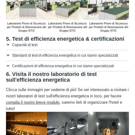
Laboratorio Prove di Sicurezza
Laboratorio Prove di Sicurezza
Laboratorio Prove di Sicurezza
Lab
per Prodotti di Illuminazione del
per Prodotti di Illuminazione del
per Prodotti di Illuminazione del
per 
Gruppo GTG
Gruppo GTG
Gruppo GTG
5. Test di efficienza energetica & certificazioni
Capacità di test
Standard di test di efficienza energetica in cui siamo specializzati
Certificazioni di efficienza energetica in cui siamo specializzati
6. Visita il nostro laboratorio di test
sull'efficienza energetica
Clicca sulle immagini per vederne di più! Se sei interessato a visitare i
nostri laboratori di test sull'efficienza energetica in loco, per favore
compila il nostro breve modulo
, saremo lieti di organizzare l'hotel e
tutto!