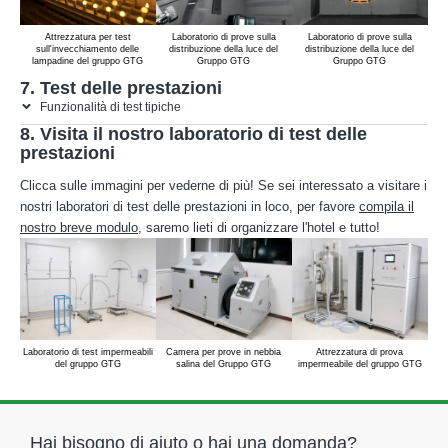
Attrezzatura per test
Laboratorio di prove sulla
Laboratorio di prove sulla
La
sull'invecchiamento delle
distribuzione della luce del
distribuzione della luce del
Fot
lampadine del gruppo GTG
Gruppo GTG
Gruppo GTG
7. Test delle prestazioni
Funzionalità di test tipiche
8. Visita il nostro laboratorio di test delle
prestazioni
Clicca sulle immagini per vederne di più! Se sei interessato a visitare i
nostri laboratori di test delle prestazioni in loco, per favore
compila il
nostro breve modulo
, saremo lieti di organizzare l'hotel e tutto!
Laboratorio di test impermeabili
Camera per prove in nebbia
Attrezzatura di prova
Cam
del gruppo GTG
salina del Gruppo GTG
impermeabile del gruppo GTG
Hai bisogno di aiuto o hai una domanda?