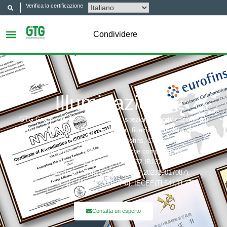
Verifica la certificazione
Condividere
Illuminazione
GTG Group è tra le società di test, ispezione e certificazione più
rispettate e affidabili in Cina. Enti di certificazione che includono: UL,
ITS(Intertek),TÜV, Eurofins, CQC,
Organismi di accreditamento che comprendono:
CNAS(L6214,L13753,L18872,IB1376),
CMA(201819013768,202019014977,202319017087),
A2LA(6947.01), NVLAP(600177-0), IECEE(TL541,TL777)
Contatta un esperto