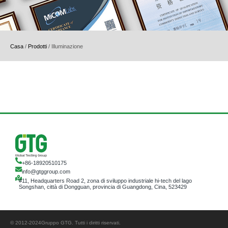
Casa
/
Prodotti
/
Illuminazione
+86-18920510175
info@gtggroup.com
#11, Headquarters Road 2, zona di sviluppo industriale hi-tech del lago
Songshan, città di Dongguan, provincia di Guangdong, Cina, 523429
© 2012-2024Gruppo GTG. Tutti i diritti riservati.