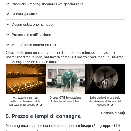
Products & testing standards we specialize in
Testare gli articoli
Documentazione richiesta
Processi di certificazione
Validità della marcatura CEC
Clicca sulle immagini per vederne di più! Se sei interessato a visitare i
nostri laboratori in loco, per favore
compila il nostro breve modulo
, saremo
lieti di organizzare l'hotel e tutto!
Attrezzatura per test
Gruppo GTG Integrazione
Laboratorio di prove sulla
sull'invecchiamento delle
Laboratorio Prove Sfere
distribuzione della luce del
E
lampadine del gruppo GTG
Gruppo GTG
Al
Controlla di più
5. Prezzo e tempi di consegna
Non pagherai mai per i servizi di cui non hai bisogno! Il gruppo GTG