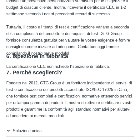
fornisce un preventivo personalizzato su misura per le esigenze e il
budget di ciascun cliente. Inoltre, riceverai il certificato CEC in 1-2
settimane secondo i nostri precedenti record di successo.
Tuttavia, il costo e i tempi di test e certificazione variano a seconda
della complessità del prodotto e dei requisiti di test. GTG Group
fornisce consulenza gratuita per valutare le vostre esigenze e fornire
consigli su come iniziare ad adeguarsi. Contattaci oggi tramite
compilando il nostro breve modulo
!
6. Ispezione in fabbrica
La certificazione CEC non richiede l'ispezione di fabbrica.
7. Perché sceglierci?
Fondato nel 2012, GTG Group è un fornitore indipendente di servizi di
test e certificazione dei prodotti accreditato ISO/IEC 17025 in Cina,
che fornisce test completi e certificazioni normative ottenendo servizi
per un'ampia gamma di prodotti. Il nostro obiettivo è certificare i vostri
prodotti e garantirne la conformità agli standard normativi per aiutarvi
ad accedere ai mercati mondiali.
Soluzione unica