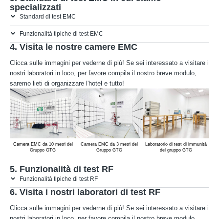
specializzati
Standard di test EMC
Funzionalità tipiche di test EMC
4. Visita le nostre camere EMC
Clicca sulle immagini per vederne di più! Se sei interessato a visitare i
nostri laboratori in loco, per favore
compila il nostro breve modulo
,
saremo lieti di organizzare l'hotel e tutto!
Camera EMC da 10 metri del
Camera EMC da 3 metri del
Laboratorio di test di immunità
Sis
Gruppo GTG
Gruppo GTG
del gruppo GTG
5. Funzionalità di test RF
Funzionalità tipiche di test RF
6. Visita i nostri laboratori di test RF
Clicca sulle immagini per vederne di più! Se sei interessato a visitare i
nostri laboratori in loco, per favore
compila il nostro breve modulo
,