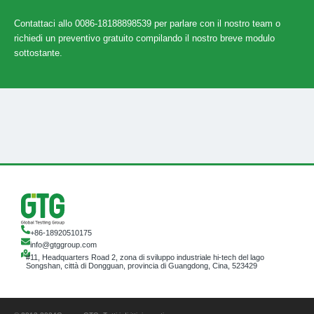
Contattaci allo 0086-18188898539 per parlare con il nostro team o
richiedi un preventivo gratuito compilando il nostro breve modulo
sottostante.
+86-18920510175
info@gtggroup.com
#11, Headquarters Road 2, zona di sviluppo industriale hi-tech del lago
Songshan, città di Dongguan, provincia di Guangdong, Cina, 523429