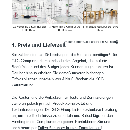
10-Meter-EMV-Kammer der
3-Meter-EMV-Kammer der
Immunitätstestlabor der GTG
Von 
GTG Group
GTG Group
Group
du
Emiss
Weitere Informationen finden Sie hier
4. Preis und Lieferzeit
Sie zahlen niemals für Leistungen, die Sie nicht benötigen! Die
GTG Group erstellt ein individuelles Angebot, das auf die
Bedürfnisse und das Budget jedes Kunden zugeschnitten ist.
Darüber hinaus erhalten Sie gemäß unseren bisherigen
Erfolgsbilanzen innerhalb von 4 bis 6 Wochen die KCC-
Zertifizierung.
Die Kosten und die Vorlaufzeit für Tests und Zertifizierungen
variieren jedoch je nach Produktkomplexität und
Testanforderungen. Die GTG Group bietet kostenlose Beratung
an, um Ihre Bedürfnisse zu ermitteln und Ratschläge für den
Einstieg in die Compliance zu geben. Kontaktieren Sie uns
noch heute per
Füllen Sie unser kurzes Formular aus
!