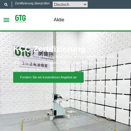
Zertifizierung überprüfen
Aktie
KCC-Zertifizierung
As an accredited testing laboratory, we’ve helped thousands
of manufacturers complete EMC & EMI testing for their
products and achieve KCC certification.
Fordern Sie ein kostenloses Angebot an