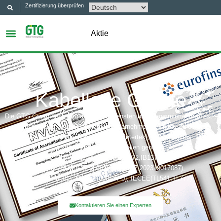
Zertifizierung überprüfen
Aktie
Kabellose Geräte
Die GTG Group gehört zu den angesehensten und renommiertesten Test-,
Inspektions- und Zertifizierungsunternehmen in China. Zu den
Zertifizierungsstellen gehören: UL, ITS (Intertek), TÜV, Eurofins, CQC,
Zu den Akkreditierungsstellen gehören:
CNAS(L6214,L13753,L18872,IB1376),
CMA(201819013768,202019014977,202319017087),
A2LA(6947.01), NVLAP(600177-0), IECEE(TL541,TL777)
Kontaktieren Sie einen Experten