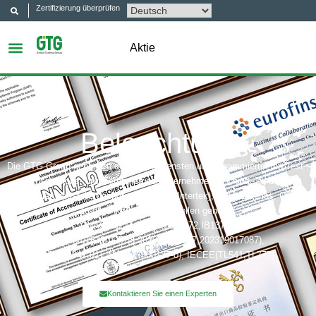
Zertifizierung überprüfen
Aktie
Beleuchtung
Die GTG Group gehört zu den angesehensten und renommiertesten Test-,
Inspektions- und Zertifizierungsunternehmen in China. Zu den
Zertifizierungsstellen gehören: UL, ITS (Intertek), TÜV, Eurofins, CQC,
Zu den Akkreditierungsstellen gehören:
CNAS(L6214,L13753,L18872,IB1376),
CMA(201819013768,202019014977,202319017087),
A2LA(6947.01), NVLAP(600177-0), IECEE(TL541,TL777)
Kontaktieren Sie einen Experten