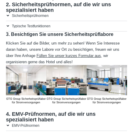
2. Sicherheitsprüfnormen, auf die wir uns
spezialisiert haben
Sicherheitsprüfnormen
Typische Testfunktionen
3. Besichtigen Sie unsere Sicherheitsprüflabore
Klicken Sie auf die Bilder, um mehr zu sehen! Wenn Sie Interesse
daran haben, unsere Labore vor Ort zu besichtigen, freuen wir uns
über Ihre Anfrage
Füllen Sie unser kurzes Formular aus
, wir
organisieren gerne das Hotel und alles!
GTG Group Sicherheitsprüflabor
GTG Group Sicherheitsprüflabor
GTG Group Sicherheitsprüflabor
GTG 
für Stromversorgungen
für Stromversorgungen
für Stromversorgungen
4. EMV-Prüfnormen, auf die wir uns
spezialisiert haben
EMV-Prüfnormen