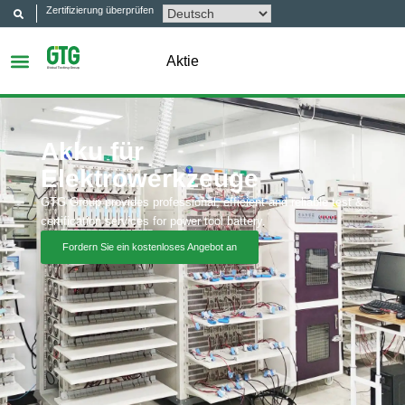
Zertifizierung überprüfen
Aktie
Akku für
Elektrowerkzeuge
GTG Group provides professional, efficient and reliable test &
certification services for power tool battery.
Fordern Sie ein kostenloses Angebot an