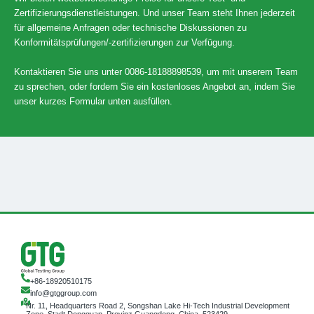
Zertifizierungsdienstleistungen. Und unser Team steht Ihnen jederzeit
für allgemeine Anfragen oder technische Diskussionen zu
Konformitätsprüfungen/-zertifizierungen zur Verfügung.
Kontaktieren Sie uns unter 0086-18188898539, um mit unserem Team
zu sprechen, oder fordern Sie ein kostenloses Angebot an, indem Sie
unser kurzes Formular unten ausfüllen.
+86-18920510175
info@gtggroup.com
Nr. 11, Headquarters Road 2, Songshan Lake Hi-Tech Industrial Development