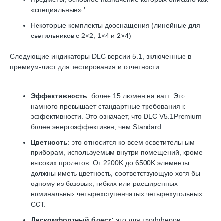
«специальные».’
Некоторые комплекты дооснащения (линейные для
светильников с 2×2, 1×4 и 2×4)
Следующие индикаторы DLC версии 5.1, включенные в
премиум-лист для тестирования и отчетности:
Эффективность
: более 15 люмен на ватт. Это
намного превышает стандартные требования к
эффективности. Это означает, что DLC V5.1Premium
более энергоэффективен, чем Standard.
Цветность
: это относится ко всем осветительным
приборам, используемым внутри помещений, кроме
высоких пролетов. От 2200K до 6500K элементы
должны иметь цветность, соответствующую хотя бы
одному из базовых, гибких или расширенных
номинальных четырехступенчатых четырехугольных
CCT.
Дискомфортный блеск:
это для трофферов.