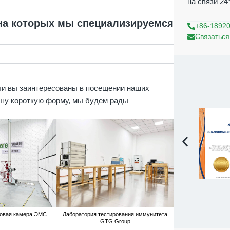
на связи 24
 на которых мы специализируемся
+86-1892
Связаться
ли вы заинтересованы в посещении наших
шу короткую форму
, мы будем рады
овая камера ЭМС
Лаборатория тестирования иммунитета
GTG Group провела 
GTG Group
вы