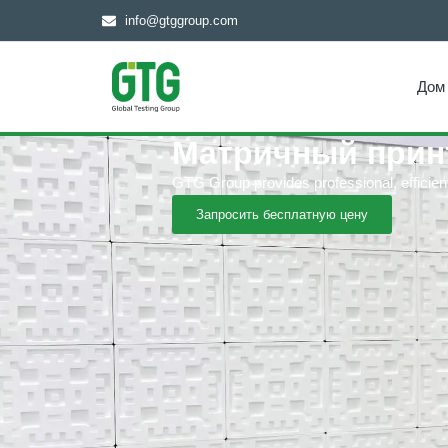
info@gtggroup.com
Дом
Матричный прин
GTG Group provides professional, efficient a
Запросить бесплатную цену