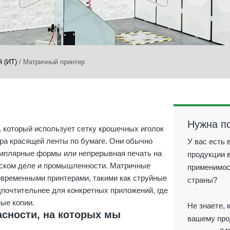
 (ИТ)
/
Матричный принтер
Нужна п
, который использует сетку крошечных иголок
ра красящей ленты по бумаге. Они обычно
У вас есть
емплярные формы или непрерывная печать на
продукции 
овском деле и промышленности. Матричные
применимос
овременными принтерами, такими как струйные
страны?
дпочтительнее для конкретных приложений, где
ые копии.
Не знаете, 
асности, на которых мы
вашему про