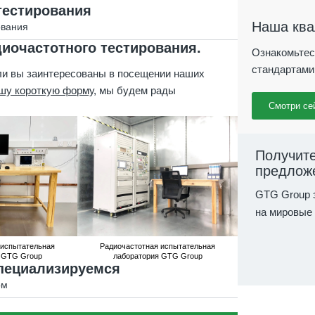
тестирования
Наша кв
ования
диочастотного тестирования.
Ознакомьтес
стандартами
ли вы заинтересованы в посещении наших
шу короткую форму
, мы будем рады
Смотри се
Получите
предложе
GTG Group з
на мировые
 испытательная
Радиочастотная испытательная
 GTG Group
лаборатория GTG Group
специализируемся
ом