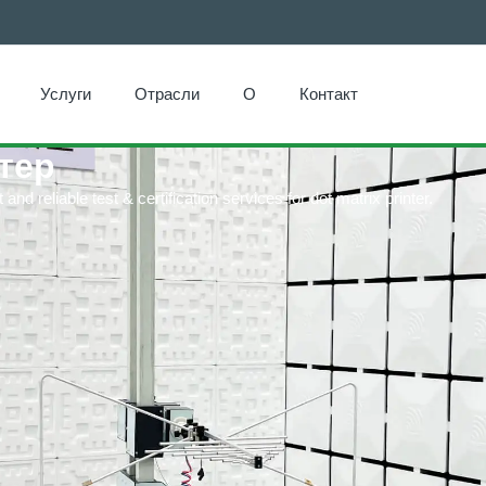
Услуги
Отрасли
О
Контакт
тер
nd reliable test & certification services for dot matrix printer.