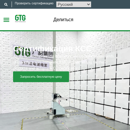
Проверить сертификацию
Делиться
Сертификация КСС
As an accredited testing laboratory, we’ve helped thousands
of manufacturers complete EMC & EMI testing for their
products and achieve KCC certification.
Запросить бесплатную цену