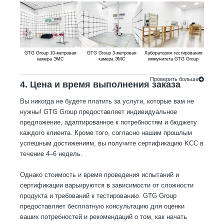
GTG Group 10-метровая
GTG Group 3-метровая
Лаборатория тестирования
GTG 
камера ЭМС
камера ЭМС
иммунитета GTG Group
систе
Проверить больше
4. Цена и время выполнения заказа
Вы никогда не будете платить за услуги, которые вам не
нужны! GTG Group предоставляет индивидуальное
предложение, адаптированное к потребностям и бюджету
каждого клиента. Кроме того, согласно нашим прошлым
успешным достижениям, вы получите сертификацию KCC в
течение 4–6 недель.
Однако стоимость и время проведения испытаний и
сертификации варьируются в зависимости от сложности
продукта и требований к тестированию. GTG Group
предоставляет бесплатную консультацию для оценки
ваших потребностей и рекомендаций о том, как начать