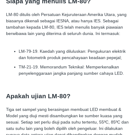
Siapa yang menulis LM-80?
LM-80 ditulis oleh Persatuan Kejuruteraan Amerika Utara, yang
biasanya dikenali sebagai IESNA, atau hanya IES. Sebagai
tambahan kepada LM-80, IES telah menulis banyak piawaian
berwibawa lain yang diterima di seluruh dunia. Ini termasuk:
LM-79-19. Kaedah yang diluluskan: Pengukuran elektrik
dan fotometrik produk pencahayaan keadaan pepejal;
TM-21-19. Memorandum Teknikal: Memperkenalkan
penyelenggaraan jangka panjang sumber cahaya LED.
Apakah ujian LM-80?
Tiga set sampel yang berasingan membuat LED membuat &
Model yang diuji mesti disambungkan ke sumber kuasa yang
sesuai. Setiap set perlu diuji pada suhu tertentu, 55ºC, 85ºC dan
satu suhu lain yang boleh dipilih oleh pengeluar. Ini dilakukan
supaya data antara ujian dapat dibandingkan dengan mudah