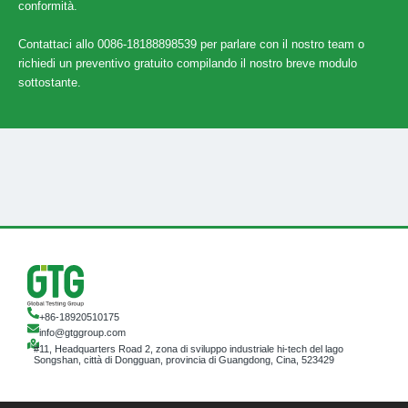
conformità.
Contattaci allo 0086-18188898539 per parlare con il nostro team o
richiedi un preventivo gratuito compilando il nostro breve modulo
sottostante.
+86-18920510175
info@gtggroup.com
#11, Headquarters Road 2, zona di sviluppo industriale hi-tech del lago
Songshan, città di Dongguan, provincia di Guangdong, Cina, 523429