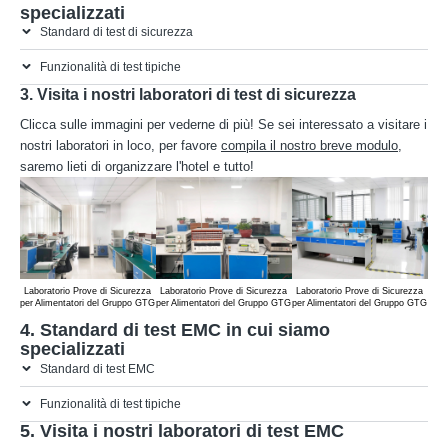
specializzati
Standard di test di sicurezza
Funzionalità di test tipiche
3. Visita i nostri laboratori di test di sicurezza
Clicca sulle immagini per vederne di più! Se sei interessato a visitare i
nostri laboratori in loco, per favore
compila il nostro breve modulo
,
saremo lieti di organizzare l'hotel e tutto!
Laboratorio Prove di Sicurezza
Laboratorio Prove di Sicurezza
Laboratorio Prove di Sicurezza
Lab
per Alimentatori del Gruppo GTG
per Alimentatori del Gruppo GTG
per Alimentatori del Gruppo GTG
per 
4. Standard di test EMC in cui siamo
specializzati
Standard di test EMC
Funzionalità di test tipiche
5. Visita i nostri laboratori di test EMC