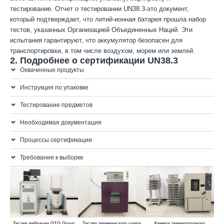
тестирование. Отчет о тестировании UN38.3-это документ,
который подтверждает, что литий-ионная батарея прошла набор
тестов, указанных Организацией Объединенных Наций. Эти
испытания гарантируют, что аккумулятор безопасен для
транспортировки, в том числе воздухом, морем или землей.
2. Подробнее о сертификации UN38.3
Охваченные продукты
Инструкция по упаковке
Тестирование предметов
Необходимая документация
Процессы сертификации
Требования к выборке
Тестер вибрации GTG Group
Тестер термического удара
Камера температурного
Те