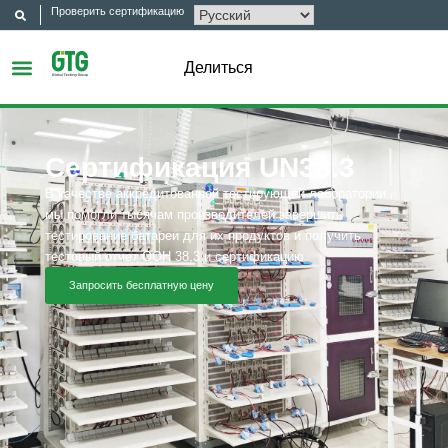
Проверить сертификацию
Делиться
Сертификация UN38.3
В качестве аккредитованной тестирующей лаборатории
мы помогли тысячам производителей завершить
тестирование батареи для их продуктов и получить
тестовый отчет ООН 38,3 и сертификацию.
Запросить бесплатную цену