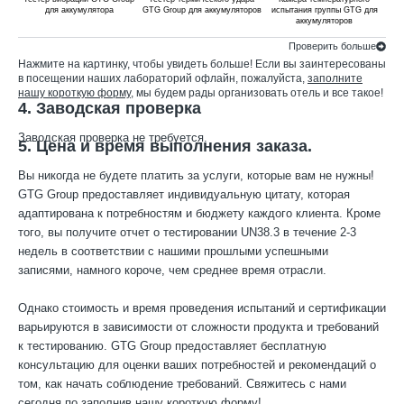
для аккумулятора
GTG Group для аккумуляторов
испытания группы GTG для
ти
аккумуляторов
гру
Проверить больше
Нажмите на картинку, чтобы увидеть больше! Если вы заинтересованы
в посещении наших лабораторий офлайн, пожалуйста,
заполните
нашу короткую форму
, мы будем рады организовать отель и все такое!
4. Заводская проверка
Заводская проверка не требуется.
5. Цена и время выполнения заказа.
Вы никогда не будете платить за услуги, которые вам не нужны!
GTG Group предоставляет индивидуальную цитату, которая
адаптирована к потребностям и бюджету каждого клиента. Кроме
того, вы получите отчет о тестировании UN38.3 в течение 2-3
недель в соответствии с нашими прошлыми успешными
записями, намного короче, чем среднее время отрасли.
Однако стоимость и время проведения испытаний и сертификации
варьируются в зависимости от сложности продукта и требований
к тестированию. GTG Group предоставляет бесплатную
консультацию для оценки ваших потребностей и рекомендаций о
том, как начать соблюдение требований. Свяжитесь с нами
сегодня по
заполнив нашу короткую форму
!