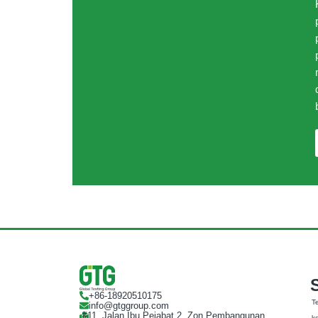
+86-18920510175
T
info@gtggroup.com
#11, Jalan Ibu Pejabat 2, Zon Pembangunan
k