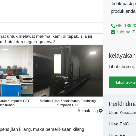
Tidak pasti 
produk anda?
+86-1892
Hubungi P
minat untuk melawat makmal kami di tapak, sila
isi
ur hotel dan segala-galanya!
kelayakan
Lihat skop uj
Lihat Seka
matan Kumpulan GTG
Makmal Ujian Keselamatan Fotobiologi
Makmal Ujian Kese
Perkhidm
lan Kuasa
Kumpulan GTG
untuk Be
Semak Lagi
Ujian Kesela
Ujian EMC
ensijilan kilang, maka pemeriksaan kilang
Ujian RF