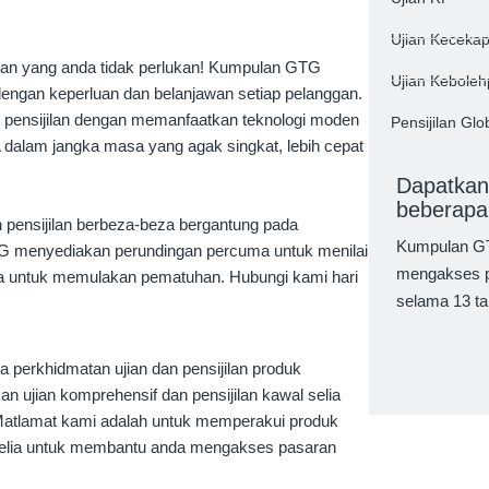
Ujian Keceka
an yang anda tidak perlukan! Kumpulan GTG
Ujian Kebole
engan keperluan dan belanjawan setiap pelanggan.
pensijilan dengan memanfaatkan teknologi moden
Pensijilan Glo
dalam jangka masa yang agak singkat, lebih cepat
Dapatkan
beberapa 
pensijilan berbeza-beza bergantung pada
Kumpulan GT
TG menyediakan perundingan percuma untuk menilai
mengakses p
ra untuk memulakan pematuhan. Hubungi kami hari
selama 13 ta
perkhidmatan ujian dan pensijilan produk
n ujian komprehensif dan pensijilan kawal selia
Matlamat kami adalah untuk memperakui produk
selia untuk membantu anda mengakses pasaran