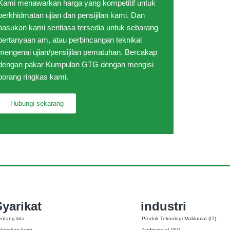
Kami menawarkan harga yang kompetitif untuk
perkhidmatan ujian dan pensijilan kami. Dan
pasukan kami sentiasa tersedia untuk sebarang
pertanyaan am, atau perbincangan teknikal
mengenai ujian/pensijilan pematuhan. Bercakap
dengan pakar Kumpulan GTG dengan mengisi
borang ringkas kami.
Hubungi sekarang
Syarikat
industri
entang kita
Produk Teknologi Maklumat (IT).
elayakan kami
Audiovisual (AV)