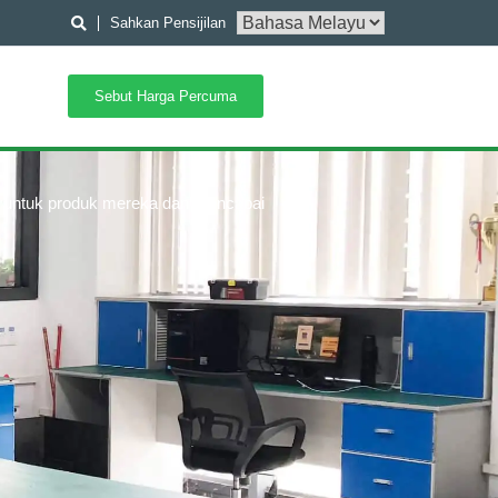
Sahkan Pensijilan
Sebut Harga Percuma
an untuk produk mereka dan mencapai