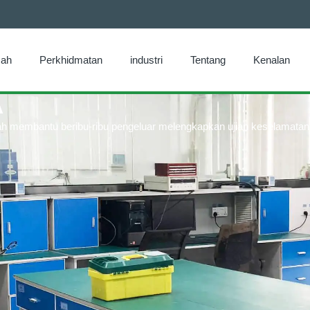
ah
Perkhidmatan
industri
Tentang
Kenalan
A
elah membantu beribu-ribu pengeluar melengkapkan ujian keselamat