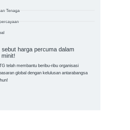
pan Tenaga
hpercayaan
bal
 sebut harga percuma dalam
minit!
G telah membantu beribu-ribu organisasi
asaran global dengan kelulusan antarabangsa
hun!