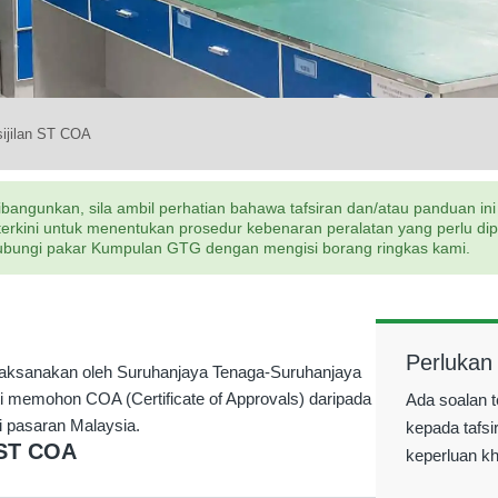
ijilan ST COA
bangunkan, sila ambil perhatian bahawa tafsiran dan/atau panduan ini
ini untuk menentukan prosedur kebenaran peralatan yang perlu dipatu
 hubungi pakar Kumpulan GTG dengan mengisi borang ringkas kami.
Perlukan
ilaksanakan oleh Suruhanjaya Tenaga-Suruhanjaya
i memohon COA (Certificate of Approvals) daripada
Ada soalan t
i pasaran Malaysia.
kepada tafsi
 ST COA
keperluan k