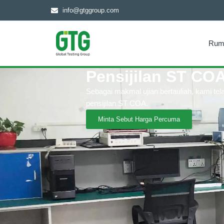
info@gtggroup.com
Rum
Pensijilan ST CO
Sebagai makmal ujian bertauliah, kami t
pensijilan ST COA.
Minta Sebut Harga Percuma