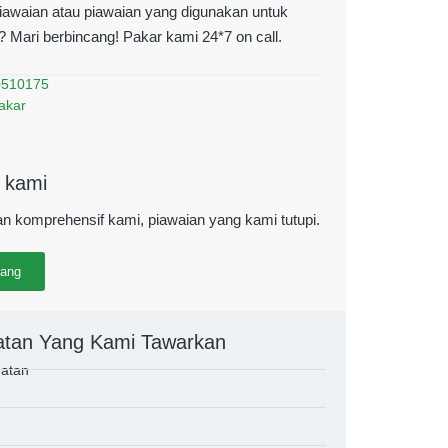
piawaian atau piawaian yang digunakan untuk
 Mari berbincang! Pakar kami 24*7 on call.
0510175
akar
 kami
ian komprehensif kami, piawaian yang kami tutupi.
rang
lamatan Kumpulan GTG
Makmal Ujian Keselamatan Kumpulan GTG
Makmal Ujian Kes
atan Yang Kami Tawarkan
kalan Kuasa
untuk Bekalan Kuasa
untuk B
matan