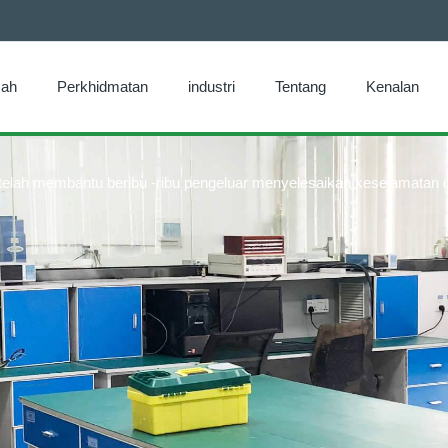
ah
Perkhidmatan
industri
Tentang
Kenalan
i telah membantu beribu -ribu pengeluar menyelesaikan keselamatan