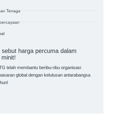
pan Tenaga
hpercayaan
bal
lamatan Kumpulan GTG
Makmal Ujian Keselamatan Kumpulan GTG
Ruang EMC 10 
kalan Kuasa
untuk Produk Pencahayaan
 sebut harga percuma dalam
minit!
G telah membantu beribu-ribu organisasi
asaran global dengan kelulusan antarabangsa
hun!