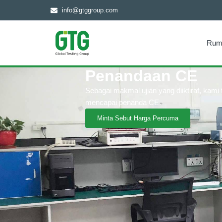
info@gtggroup.com
Rum
Penandaan CE
Sebagai makmal ujian yang diiktiraf, kam
mencapai penanda CE.
Minta Sebut Harga Percuma