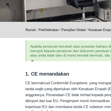
Rumah
/
Perkhidmatan
/
Pensijilan Global
/
Kesatuan Erop
Apabila peraturan berubah atau prosedur baharu di
merujuk kepada peraturan dan dokumen panduan terk
atau anda tidak tahu di mana hendak bermula, si
×
1. CE menandakan
CE bermaksud Conformité Européene, yang merupaka
tanda wajib yang diperlukan oleh Kesatuan Eropah (E
anggotanya. Penandaan CE tidak terhad kepada peng
diimport dari luar EU. Pengimport mesti memastika
keperluan EU dan membawa tanda CE sebelum men