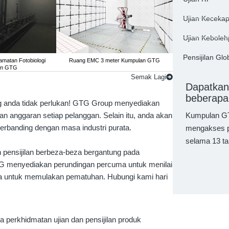
Ujian Keceka
Ujian Kebole
Pensijilan Glo
amatan Fotobiologi
Ruang EMC 3 meter Kumpulan GTG
Makmal Ujian Kese
an GTG
untuk Be
Semak Lagi
Dapatkan
beberapa 
g anda tidak perlukan! GTG Group menyediakan
an anggaran setiap pelanggan. Selain itu, anda akan
Kumpulan GT
erbanding dengan masa industri purata.
mengakses p
selama 13 ta
pensijilan berbeza-beza bergantung pada
TG menyediakan perundingan percuma untuk menilai
ra untuk memulakan pematuhan. Hubungi kami hari
perkhidmatan ujian dan pensijilan produk