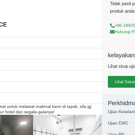
Tidak pasti 
produk anda?
 CE
+86-1892
Hubungi P
kelayakan
Lihat skop uj
Lihat Seka
Perkhidm
minat untuk melawat makmal kami di tapak, sila
isi
Ujian Kesela
ur hotel dan segala-galanya!
Ujian EMC
Ujian RF