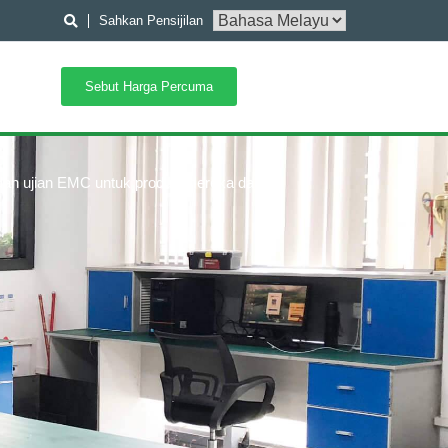
Sahkan Pensijilan
Sebut Harga Percuma
 dan ujian EMC untuk produk mereka dan