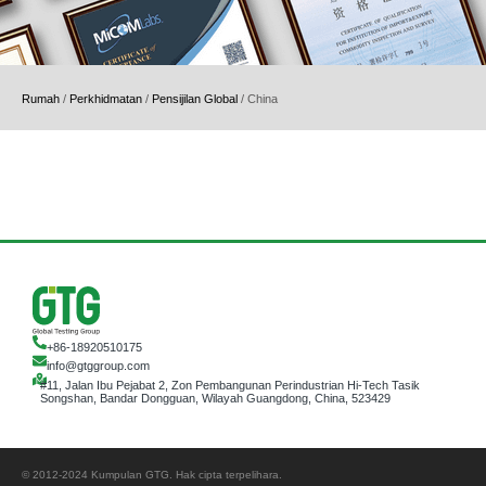
Rumah
/
Perkhidmatan
/
Pensijilan Global
/
China
+86-18920510175
info@gtggroup.com
#11, Jalan Ibu Pejabat 2, Zon Pembangunan Perindustrian Hi-Tech Tasik
Songshan, Bandar Dongguan, Wilayah Guangdong, China, 523429
© 2012-2024 Kumpulan GTG. Hak cipta terpelihara.