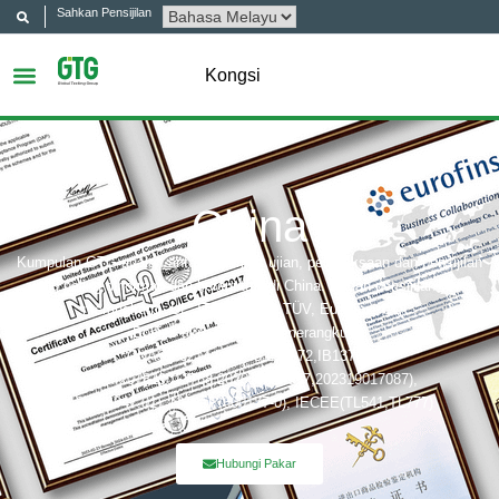
Sahkan Pensijilan
Kongsi
China
Kumpulan GTG adalah antara syarikat ujian, pemeriksaan dan pensijilan
yang paling dihormati dan bereputasi di China. Badan pensijilan yang
merangkumi: UL, ITS(Intertek),TÜV, Eurofins, CQC,
Bobies akreditasi yang merangkumi:
CNAS(L6214,L13753,L18872,IB1376),
CMA(201819013768,202019014977,202319017087),
A2LA(6947.01), NVLAP(600177-0), IECEE(TL541,TL777)
Hubungi Pakar