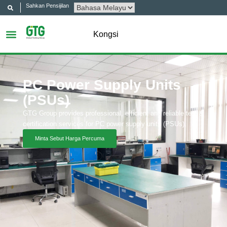
Sahkan Pensijilan
Kongsi
PC Power Supply Units
(PSUs)
GTG Group provides professional, efficient and reliable test &
certification services for PC power supply units (PSUs).
Minta Sebut Harga Percuma