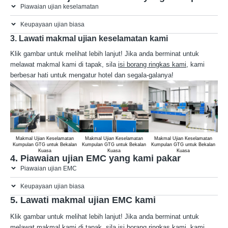
Piawaian ujian keselamatan
Keupayaan ujian biasa
3. Lawati makmal ujian keselamatan kami
Klik gambar untuk melihat lebih lanjut! Jika anda berminat untuk
melawat makmal kami di tapak, sila
isi borang ringkas kami
, kami
berbesar hati untuk mengatur hotel dan segala-galanya!
Makmal Ujian Keselamatan
Makmal Ujian Keselamatan
Makmal Ujian Keselamatan
M
Kumpulan GTG untuk Bekalan
Kumpulan GTG untuk Bekalan
Kumpulan GTG untuk Bekalan
Kum
Kuasa
Kuasa
Kuasa
4. Piawaian ujian EMC yang kami pakar
Piawaian ujian EMC
Keupayaan ujian biasa
5. Lawati makmal ujian EMC kami
Klik gambar untuk melihat lebih lanjut! Jika anda berminat untuk
melawat makmal kami di tapak, sila
isi borang ringkas kami
, kami