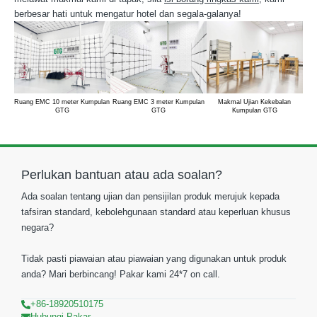
berbesar hati untuk mengatur hotel dan segala-galanya!
Ruang EMC 10 meter Kumpulan
Ruang EMC 3 meter Kumpulan
Makmal Ujian Kekebalan
Ku
GTG
GTG
Kumpulan GTG
Perlukan bantuan atau ada soalan?
Ada soalan tentang ujian dan pensijilan produk merujuk kepada
tafsiran standard, kebolehgunaan standard atau keperluan khusus
negara?
Tidak pasti piawaian atau piawaian yang digunakan untuk produk
anda? Mari berbincang! Pakar kami 24*7 on call.
+86-18920510175
Hubungi Pakar