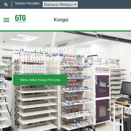
Sahkan Pensijilan
Kongsi
Lithium-manganese (Li-
Mn) Battery
GTG Group provides professional, efficient and reliable test &
certification services for lithium-manganese (Li-Mn) battery.
Minta Sebut Harga Percuma