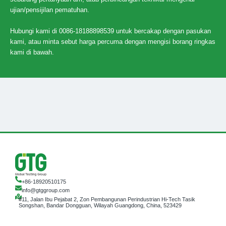
ujian/pensijilan pematuhan.
Hubungi kami di 0086-18188898539 untuk bercakap dengan pasukan
kami, atau minta sebut harga percuma dengan mengisi borang ringkas
kami di bawah.
+86-18920510175
info@gtggroup.com
#11, Jalan Ibu Pejabat 2, Zon Pembangunan Perindustrian Hi-Tech Tasik
Songshan, Bandar Dongguan, Wilayah Guangdong, China, 523429