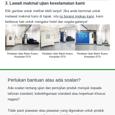
3. Lawati makmal ujian keselamatan kami
Klik gambar untuk melihat lebih lanjut! Jika anda berminat untuk
melawat makmal kami di tapak, sila
isi borang ringkas kami
, kami
berbesar hati untuk mengatur hotel dan segala-galanya!
Peralatan Ujian Bateri Kuasa
Peralatan Ujian Bateri Kuasa
Peralatan Ujian Bateri Kuasa
Pe
Kumpulan GTG
Kumpulan GTG
Kumpulan GTG
Perlukan bantuan atau ada soalan?
Ada soalan tentang ujian dan pensijilan produk merujuk kepada
tafsiran standard, kebolehgunaan standard atau keperluan khusus
negara?
Tidak pasti piawaian atau piawaian yang digunakan untuk produk